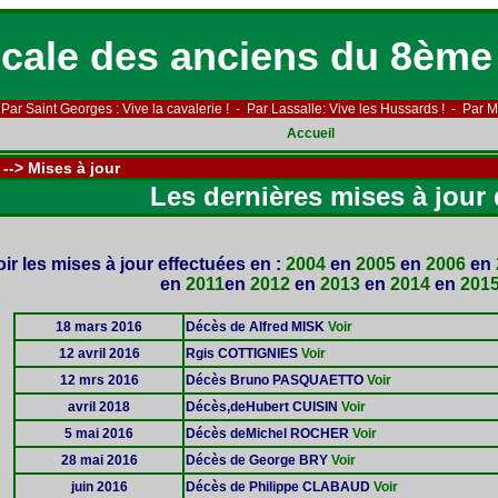
cale des anciens du 8ème
Par Saint Georges : Vive la cavalerie ! - Par Lassalle: Vive les Hussards ! - Par Ma
Accueil
--> Mises à jour
Les dernières mises à jour 
oir les mises à jour effectuées en :
2004
en
2005
en
2006
en
en
2011
en
2012
en
2013
en
2014
en
201
18 mars 2016
Décès de Alfred MISK
Voir
12 avril 2016
Rgis COTTIGNIES
Voir
12 mrs 2016
Décès Bruno PASQUAETTO
Voir
avril 2018
Décès,deHubert CUISIN
Voir
5 mai 2016
Décès deMichel ROCHER
Voir
28 mai 2016
Décès de George BRY
Voir
juin 2016
Décès de Philippe CLABAUD
Voir