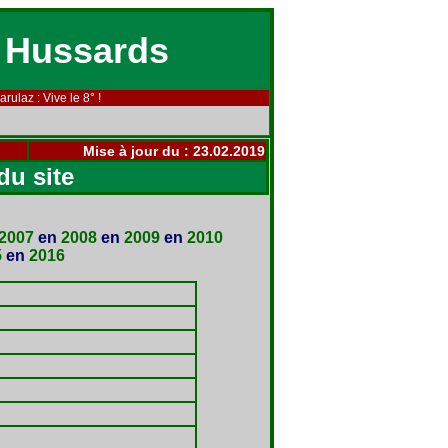
 Hussards
rulaz : Vive le 8° !
Mise à jour du :
23.02.2019
du site
2007
en
2008
en
2009
en
2010
5
en
2016