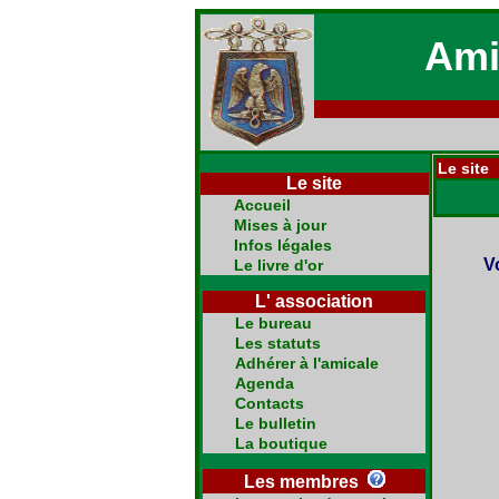
Ami
Le site 
Le site
Accueil
Mises à jour
Infos légales
V
Le livre d'or
L' association
Le bureau
Les statuts
Adhérer à l'amicale
Agenda
Contacts
Le bulletin
La boutique
Les membres