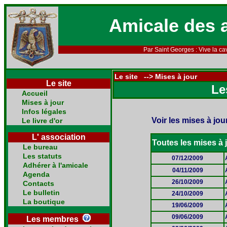
Amicale des 
Par Saint Georges : Vive la cav
Le site --> Mises à jour
Le site
Le
Accueil
Mises à jour
Infos légales
Voir les mises à jou
Le livre d'or
L' association
Toutes les mises à j
Le bureau
Les statuts
07/12/2009
Adhérer à l'amicale
04/11/2009
Agenda
26/10/2009
Contacts
Le bulletin
24/10/2009
La boutique
19/06/2009
09/06/2009
Les membres