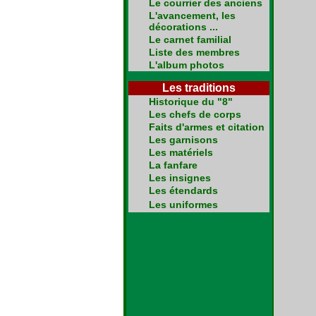
Le courrier des anciens
L'avancement, les
décorations ...
Le carnet familial
Liste des membres
L'album photos
Les traditions
Historique du "8"
Les chefs de corps
Faits d'armes et citation
Les garnisons
Les matériels
La fanfare
Les insignes
Les étendards
Les uniformes