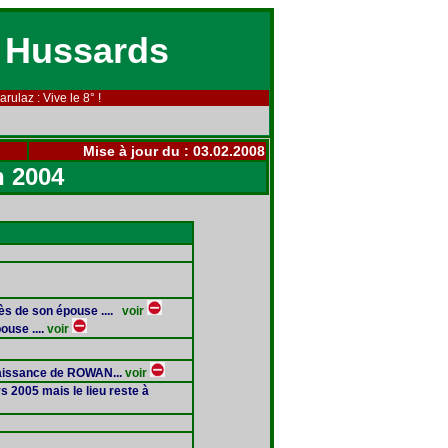
 Hussards
rulaz : Vive le 8° !
Mise à jour du :
03.02.2008
n 2004
ès de son épouse ....
voir
ouse ....
voir
naissance de ROWAN...
voir
s 2005 mais le lieu reste à