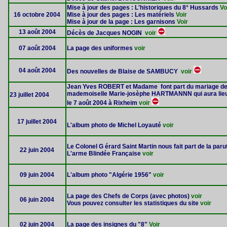
Mise à jour des pages : L'historiques du 8° Hussards
Vo
16 octobre 2004
Mise à jour des pages : Les matériels
Voir
Mise à jour de la page : Les garnisons
Voir
13 août 2004
Décès de Jacques NOGIN
voir
07 août 2004
La page des uniformes
voir
04 août 2004
Des nouvelles de Blaise de SAMBUCY
voir
Jean Yves ROBERT et Madame font part du mariage de l
mademoiselle Marie-josèphe HARTMANNN qui aura lie
23 juillet 2004
le 7 août 2004 à Rixheim
voir
17 juillet 2004
L'album photo de Michel Loyauté
voir
Le Colonel G érard Saint Martin nous fait part de la parut
22 juin 2004
L'arme Blindée Française
voir
09 juin 2004
L'album photo "Algérie 1956"
voir
La page des Chefs de Corps (avec photos)
voir
06 juin 2004
Vous pouvez consulter les statistiques du site
voir
02 juin 2004
La page des insignes du "8"
Voir