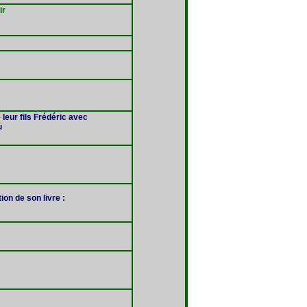
ir
eur fils Frédéric avec
u
ion de son livre :