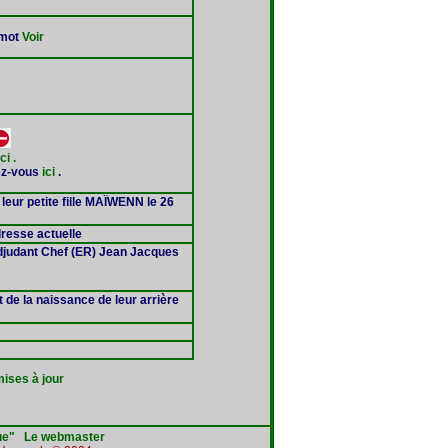
 mot
Voir
ici .
ez-vous
ici
.
leur petite fille MAÏWENN le 26
dresse actuelle
Adjudant Chef (ER) Jean Jacques
e la naissance de leur arrière
ises à jou
r
ue"
Le webmaster