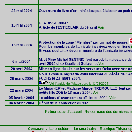
23 mai 2004
Ouverture du livre d'or : n'hésitez pas à laisser un petit
HERBISSE 2004 :
16 mai 2004
Article de l'EST ECLAIR du 09 avril
Voir
Protection de la zone "Membre" par un mot de passe.
13 mai 2004
Pour les membres de l'amicale inscrivez-vous en ligne
Si vous souhaitez devenir membre de l'amicale inscriv
M. et Mme Michel GENTRIC font part de la naissance de 
6 mai 2004
avril 2004 chez Gaëlle et Guilaume.
Voir
20 avril 2004
Mise en ligne du site sur les serveurs Oxito avec son a
Nous avons le regret de vous informer du décès de l' 
FUCHS le 23 mars 2004.
26 mars 2004
Voir l' article de l'Alsace paru le 31/03/2004
Le Major (ER) et Madame Marcel TREMOUILLE font part d
22 mars 2004
petite fille ZOE le 13 mars 2004.
Voir
05 février 2004
Le
tableau d' avancement
officier en 2004
Voir
04 février 2004
Début de la confection du site
- Retour page d'accueil -
Retour page des dernières m
Contacter :
Le président
Le secrétaire
Rubrique "historiq