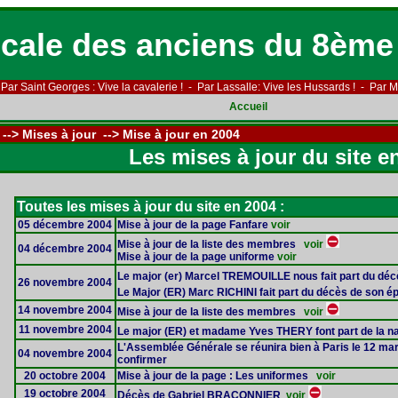
cale des anciens du 8ème
Par Saint Georges : Vive la cavalerie ! - Par Lassalle: Vive les Hussards ! - Par Ma
Accueil
--> Mises à jour --> Mise à jour en 2004
Les mises à jour du site e
Toutes les mises à jour du site en 2004 :
05 décembre 2004
Mise à jour de la page Fanfare
voir
Mise à jour de la liste des membres
voir
04 décembre 2004
Mise à jour de la page uniforme
voir
Le major (er) Marcel TREMOUILLE nous fait part du déc
26 novembre 2004
Le Major (ER) Marc RICHINI fait part du décès de son ép
14 novembre 2004
Mise à jour de la liste des membres
voir
11 novembre 2004
Le major (ER) et madame Yves THERY font part de la 
L'Assemblée Générale
se réunira bien à Paris le 12 mar
04 novembre 2004
confirmer
20 octobre 2004
Mise à jour de la page : Les uniformes
voir
19 octobre 2004
Décès de Gabriel BRACONNIER
voir