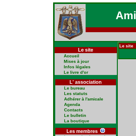
Ami
Le site 
Le site
Accueil
Mises à jour
Infos légales
Le livre d'or
L' association
Le bureau
Les statuts
Adhérer à l'amicale
Agenda
Contacts
Le bulletin
La boutique
Les membres