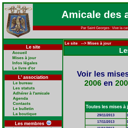
Amicale des 
Par Saint Georges : Vive la cav
Le site --> Mises à jour
Le site
Le
Accueil
Mises à jour
Infos légales
Le livre d'or
Voir les mise
L' association
2006
en
20
Le bureau
Les statuts
Adhérer à l'amicale
Agenda
Contacts
Toutes les mises à j
Le bulletin
La boutique
29/11/2013
17/11/2013
Les membres