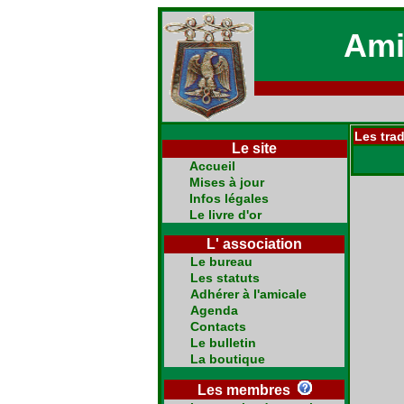
Ami
Les trad
Le site
Accueil
Mises à jour
Infos légales
Le livre d'or
L' association
Le bureau
Les statuts
Adhérer à l'amicale
Agenda
Contacts
Le bulletin
La boutique
Les membres