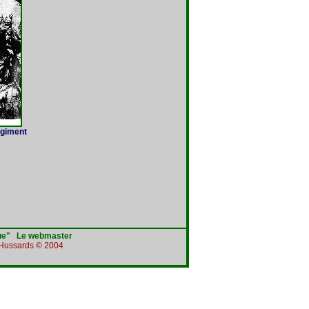
régiment
ue"
Le webmaster
e Hussards © 2004