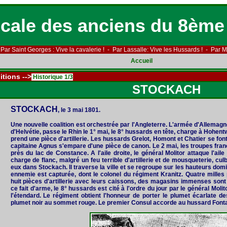
cale des anciens du 8ème
Par Saint Georges : Vive la cavalerie ! - Par Lassalle: Vive les Hussards ! - Par Ma
Accueil
itions -->
Historique 1/3
STOCKACH
STOCKACH
, le 3 mai 1801.
Une nouvelle coalition est orchestrée par l'Angleterre. L'armée d'Allemag
d'Helvétie, passe le Rhin le 1° mai, le 8° hussards en tête, charge à Hohentw
prend une pièce d'artillerie. Les hussards Grelot, Homont et Chatier se fo
capitaine Agnus s'empare d'une pièce de canon. Le 2 mai, les troupes fran
près du lac de Constance. A l'aile droite, le général Molitor attaque l'ai
charge de flanc, malgré un feu terrible d'artillerie et de mousqueterie, cu
eux dans Stockach. Il traverse la ville et se regroupe sur les hauteurs domi
ennemie est capturée, dont le colonel du régiment Kranitz. Quatre milles
huit pièces d'artillerie avec leurs caissons, des magasins immenses sont
ce fait d'arme, le 8° hussards est cité à l'ordre du jour par le général Mol
l'étendard. Le régiment obtient l'honneur de porter le plumet écarlate de
plumet noir au sommet rouge. Le premier Consul accorde au hussard Fontan