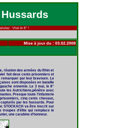
 Hussards
rulaz : Vive le 8° !
Mise à jour du :
03.02.2008
ne, réunion des armées du Rhin et
iel fait deux cents prisonniers et
nt remarquer par leur bravoure. Le
çaises sont disposées en bataille
le gauche ennemie. Le 3 mai, le 8°
lbute les Autrichiens,pénètre avec
nantes. Presque toute l'infanterie
 prisonniers, cinq cents chevaux,
 capturés par les hussards. Pour
itor. STOCKACH va être inscrit sur
s troupes d'élite qui remplace le
ier, une carabine d'honneur.