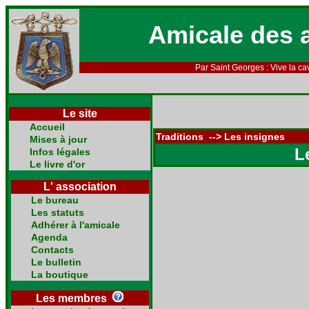
Amicale des 
Par Saint Georges : Vive la cav
Le site
Accueil
Traditions --> Les insignes
Mises à jour
L
Infos légales
Le livre d'or
L' association
Le bureau
Les statuts
Adhérer à l'amicale
Agenda
Contacts
Le bulletin
La boutique
Les membres