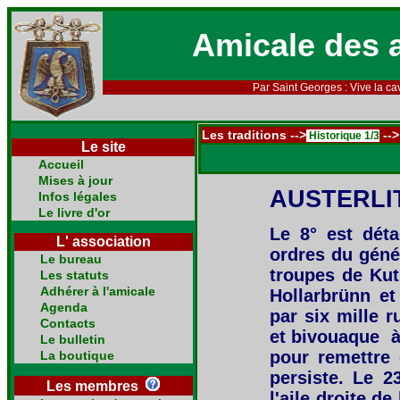
Amicale des 
Par Saint Georges : Vive la cav
Les traditions -->
-->
Historique 1/3
Le site
Accueil
Mises à jour
AUSTERLI
Infos légales
Le livre d'or
Le 8° est déta
L' association
ordres du génér
Le bureau
troupes de Kut
Les statuts
Adhérer à l'amicale
Hollarbrünn e
Agenda
par six mille r
Contacts
et bivouaque à
Le bulletin
pour remettre 
La boutique
persiste. Le 2
Les membres
l'aile droite d