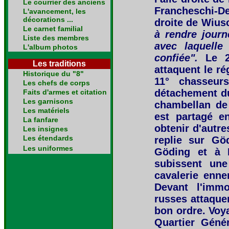
Le courrier des anciens
Francheschi-De
L'avancement, les
décorations ...
droite de Wiusc
Le carnet familial
à rendre journ
Liste des membres
avec laquelle
L'album photos
confiée".
Le 2
Les traditions
attaquent le ré
Historique du "8"
11° chasseur
Les chefs de corps
détachement du
Faits d'armes et citation
Les garnisons
chambellan de 
Les matériels
est partagé e
La fanfare
obtenir d'autr
Les insignes
Les étendards
replie sur Gö
Les uniformes
Göding et à R
subissent une
cavalerie enn
Devant l'immo
russes attaque
bon ordre. Voya
Quartier Géné