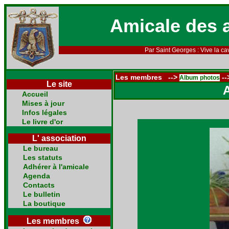
Amicale des 
Par Saint Georges : Vive la cav
Les membres -->
--
Album photos
Le site
Accueil
Mises à jour
Infos légales
Le livre d'or
L' association
Le bureau
Les statuts
Adhérer à l'amicale
Agenda
Contacts
Le bulletin
La boutique
Les membres