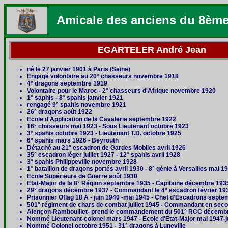
Amicale des anciens du 8èm
EGARTELER André Jean
né le 27 janvier 1901 à Paris (Seine)
Engagé volontaire au 20° chasseurs novembre 1918
4° dragons septembre 1919
Volontaire pour le Maroc - 2° chasseurs d'Afrique novembre 1920
1° saphis - 8° spahis janvier 1921
rengagé 9° spahis novembre 1921
26° dragons août 1922
Ecole d'Application de la Cavalerie septembre 1922
16° chasseurs mai 1923 - Sous Lieutenant octobre 1923
3° spahis octobre 1923 - Lieutenant T.D. octobre 1925
6° spahis mars 1926 - Beyrouth
Détaché au 21° escadron de Gardes Mobiles avril 1926
35° escadron léger juillet 1927 - 12° spahis avril 1928
3° spahis Philippeville novembre 1928
1° bataillon de dragons portés avril 1930 - 8° génie à Versailles mai 1
Ecole Supérieure de Guerre août 1930
Etat-Major de la 8° Région septembre 1935 - Capitaine décembre 193
29° dragons décembre 1937 - Commandant le 4° escadron février 19
Prisonnier Oflag 18 A - juin 1940 -mai 1945 - Chef d'Escadrons sept
501° régiment de chars de combat juillet 1945 - Commandant en sec
Alençon-Rambouillet- prend le commandement du 501° RCC décemb
Nommé Lieutenant-colonel mars 1947 - Ecole d'Etat-Major mai 1947-ju
Nommé Colonel octobre 1951 - 31° dragons à Luneville